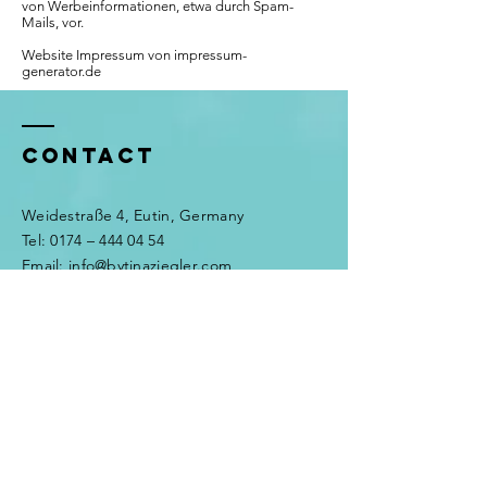
von Werbeinformationen, etwa durch Spam-
Mails, vor.
Website Impressum von
impressum-
generator.de
Contact
Weidestraße 4, Eutin, Germany
​​Tel: 0174 – 444 04 54
Email: info@bytinaziegler.com
© 2023 by Tina Ziegler