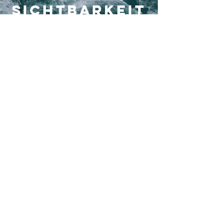
Sichtbarkeit
, pr &
Marketing
Benötigst du
Unterstützung?
Profitiere von
meiner Erfahrung
und meinem
Netzwerk.
PR & Marketing