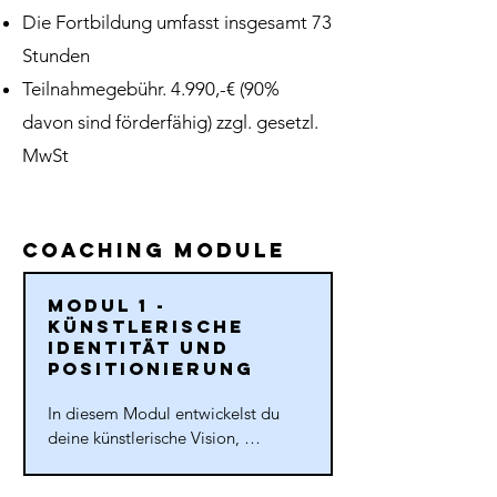
Die Fortbildung umfasst insgesamt 73
Stunden
Teilnahmegebühr. 4.990,-€ (90%
davon sind förderfähig) zzgl. gesetzl.
MwSt
coaching module
MODUL 1 -
Künstlerische
Identität UND
Positionierung
In diesem Modul entwickelst du 
deine künstlerische Vision, 
definierst deinen Stil und schärfst 
dein Profil als Künstler:in. Du 